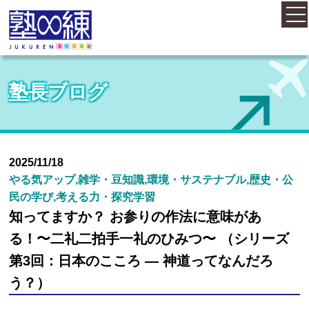
ホーム
塾長ブログ
コース案内
料金案内
2025/11/18
やる気アップ,雑学・豆知識,環境・サステナブル,歴史・公
民の学び,考える力・探究学習
概要・アクセス
知ってますか？ お参りの作法に意味があ
る！〜二礼二拍手一礼のひみつ〜 （シリーズ
お知らせ
第3回：日本のこころ ― 神道ってなんだろ
う？）
塾長紹介