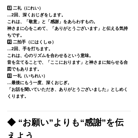
塾長ブログ
1️⃣
二礼（にれい）
…2回、深くおじぎをします。
これは、「敬意」と「感謝」をあらわすもの。
求人情報
神さまに心をこめて、「ありがとうございます」と伝える気持
ちです。
2️⃣
二拍手（にはくしゅ）
…2回、手を打ちます。
これは、
心のリズムを合わせる
という意味。
音を立てることで、「ここにおります」と神さまに知らせる合
図でもあります。
3️⃣
一礼（いちれい）
…最後にもう一度、深くおじぎ。
「お話を聞いていただき、ありがとうございました」としめく
くります。
◆ “お願い”よりも“感謝”を伝
えよう