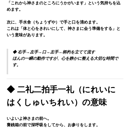
「これから神さまのところにうかがいます」という気持ちを込
めます。
生徒さんの塾∞練体験インタビュー
次に、手水舎（ちょうずや）で手と口を清めます。
これは「体と心をきれいにして、神さまに会う準備をする」と
生徒さん・親御様のアンケート
いう意味があります。
◆ 右手→左手→口→左手→柄杓を立てて流す
塾練が選ばれる理由
ほんの一瞬の動作ですが、心を静かに整える大切な時間で
す。
合格実績
◆ 二礼二拍手一礼（にれいに
よくあるご質問
はくしゅいちれい）の意味
会員専用
いよいよ神さまの前へ。
賽銭箱の前で深呼吸をしてから、お参りをします。