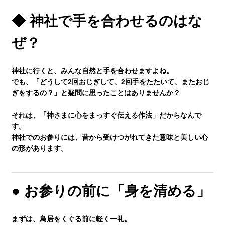
◆ 神社で手を合わせるのはな
講師紹介
ぜ？
小学生
神社に行くと、みんな自然と手を合わせますよね。
でも、「どうして2回おじぎして、2回手をたたいて、またおじ
ぎをするの？」と疑問に思ったことはありませんか？
中学生
それは、「神さまに心をまっすぐ伝える作法」だからなんで
す。
神社でのお参りには、昔から受けつがれてきた意味と美しい心
高校生
の形があります。
大学受験の方
● お参りの前に「身を清める」
小学生から塾に通った方がいい3つの理由
まずは、鳥居をくぐる前に軽く一礼。