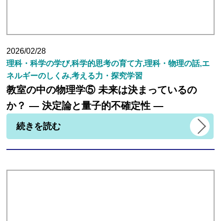
講師紹介
2026/02/28
理科・科学の学び,科学的思考の育て方,理科・物理の話,エ
小学生
ネルギーのしくみ,考える力・探究学習
教室の中の物理学⑤ 未来は決まっているの
中学生
か？ ― 決定論と量子的不確定性 ―
続きを読む
高校生
大学受験の方
小学生から塾に通った方がいい3つの理由