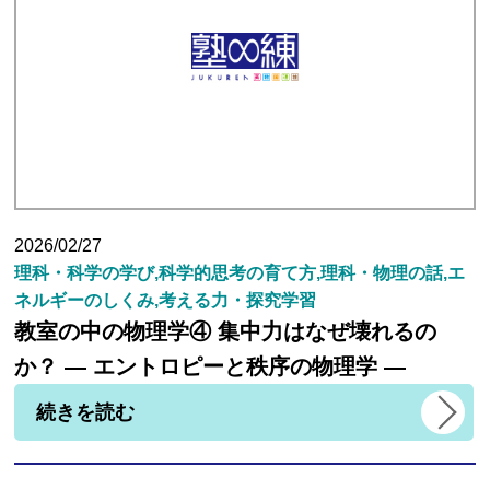
生徒さんの塾∞練体験インタビュー
生徒さん・親御様のアンケート
塾練が選ばれる理由
2026/02/27
理科・科学の学び,科学的思考の育て方,理科・物理の話,エ
合格実績
ネルギーのしくみ,考える力・探究学習
教室の中の物理学④ 集中力はなぜ壊れるの
よくあるご質問
か？ ― エントロピーと秩序の物理学 ―
続きを読む
会員専用