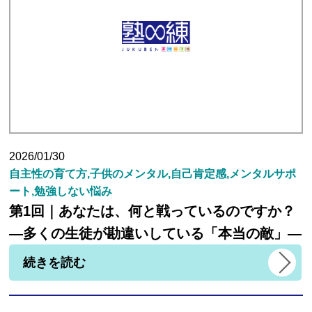
生徒さんの塾∞練体験インタビュー
生徒さん・親御様のアンケート
塾練が選ばれる理由
2026/01/30
自主性の育て方,子供のメンタル,自己肯定感,メンタルサポ
合格実績
ート,勉強しない悩み
第1回｜あなたは、何と戦っているのですか？
よくあるご質問
―多くの生徒が勘違いしている「本当の敵」―
続きを読む
会員専用