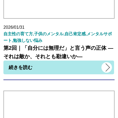
講師紹介
2026/01/31
自主性の育て方,子供のメンタル,自己肯定感,メンタルサポ
小学生
ート,勉強しない悩み
第2回｜「自分には無理だ」と言う声の正体 ―
中学生
それは敵か、それとも勘違いか―
続きを読む
高校生
大学受験の方
小学生から塾に通った方がいい3つの理由