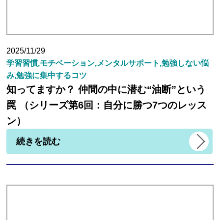
講師紹介
2025/11/29
学習習慣,モチベーション,メンタルサポート,勉強しない悩
小学生
み,勉強に集中するコツ
知ってますか？ 仲間の中に潜む“油断”という
中学生
罠 （シリーズ第6回：自分に勝つ7つのレッス
ン）
高校生
続きを読む
大学受験の方
小学生から塾に通った方がいい3つの理由