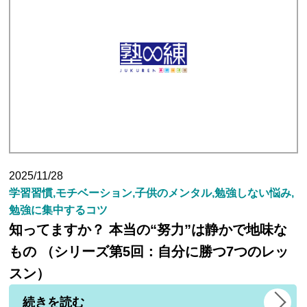
生徒さんの塾∞練体験インタビュー
生徒さん・親御様のアンケート
塾練が選ばれる理由
合格実績
2025/11/28
学習習慣,モチベーション,子供のメンタル,勉強しない悩み,
勉強に集中するコツ
よくあるご質問
知ってますか？ 本当の“努力”は静かで地味な
もの （シリーズ第5回：自分に勝つ7つのレッ
会員専用
スン）
続きを読む