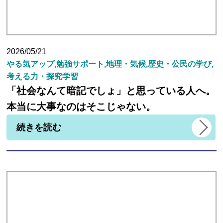
講師紹介
2026/05/21
やる気アップ,勉強サポート,地理・気候,歴史・公民の学び,
小学生
考える力・探究学習
「社会なんて暗記でしょ」と思っている人へ。
中学生
本当に大事なのはそこじゃない。
続きを読む
高校生
大学受験の方
小学生から塾に通った方がいい3つの理由