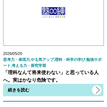
生徒さんの塾∞練体験インタビュー
生徒さん・親御様のアンケート
塾練が選ばれる理由
2026/05/20
思考力・表現力,やる気アップ,理科・科学の学び,勉強サポ
合格実績
ート,考える力・探究学習
「理科なんて将来使わない」と思っている人
よくあるご質問
へ。実はかなり危険です。
続きを読む
会員専用