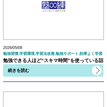
生徒さんの塾∞練体験インタビュー
生徒さん・親御様のアンケート
塾練が選ばれる理由
2026/05/08
勉強習慣,学習環境,学習法改善,勉強サポート,効率よく学習
勉強できる人ほど“スキマ時間”を使っている話
合格実績
続きを読む
よくあるご質問
会員専用