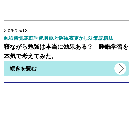
講師紹介
2026/05/13
勉強習慣,家庭学習,睡眠と勉強,夜更かし対策,記憶法
小学生
寝ながら勉強は本当に効果ある？｜睡眠学習を
本気で考えてみた。
中学生
続きを読む
高校生
大学受験の方
小学生から塾に通った方がいい3つの理由